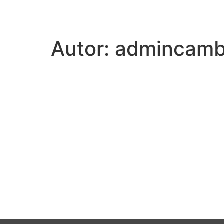
Autor:
admincamb
H